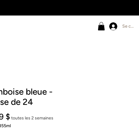
4
Se conn
boise bleue -
se de 24
Prix
9 $
toutes les 2 semaines
355ml